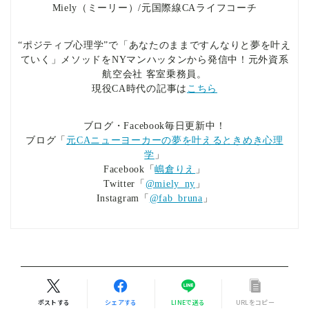
Miely（ミーリー）/元国際線CAライフコーチ
“ポジティブ心理学”で「あなたのままですんなりと夢を叶え
ていく」メソッドをNYマンハッタンから発信中！元外資系
航空会社 客室乗務員。
現役CA時代の記事は
こちら
ブログ・Facebook毎日更新中！
ブログ「
元CAニューヨーカーの夢を叶えるときめき心理
学
」
Facebook「
嶋倉りえ
」
Twitter「
@miely_ny
」
Instagram「
@fab_bruna
」
ポストする
シェアする
LINEで送る
URLをコピー