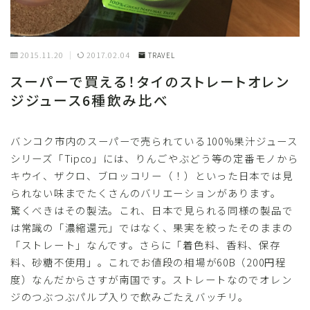
2015.11.20
2017.02.04
TRAVEL
スーパーで買える！タイのストレートオレン
ジジュース6種飲み比べ
バンコク市内のスーパーで売られている100%果汁ジュース
シリーズ「Tipco」には、りんごやぶどう等の定番モノから
キウイ、ザクロ、ブロッコリー（！）といった日本では見
られない味までたくさんのバリエーションがあります。
驚くべきはその製法。これ、日本で見られる同様の製品で
は常識の「濃縮還元」ではなく、果実を絞ったそのままの
「ストレート」なんです。さらに「着色料、香料、保存
料、砂糖不使用」。これでお値段の相場が60B（200円程
度）なんだからさすが南国です。ストレートなのでオレン
ジのつぶつぶパルプ入りで飲みごたえバッチリ。