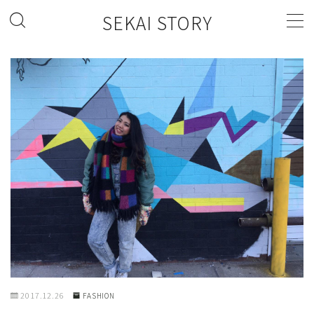
SEKAI STORY
MENU
FASHION
FOOD
LIFESTYLE
2017.12.26
FASHION