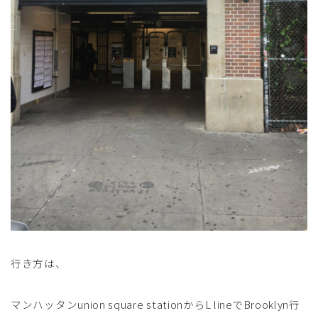
行き方は、
マンハッタンunion square stationからL lineでBrooklyn行