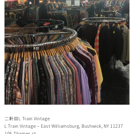
二軒目L Train Vintage
L Train Vintage – East Williamsburg, Bushwick, NY 11237
106 Thames st.