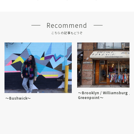
Recommend
こちらの記事もどうぞ
～Brooklyn / Williamsburg /
Greenpoint～
～Bushwick～