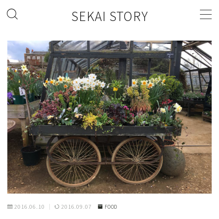
SEKAI STORY
MENU
FASHION
FOOD
LIFESTYLE
2016.06.10
2016.09.07
FOOD